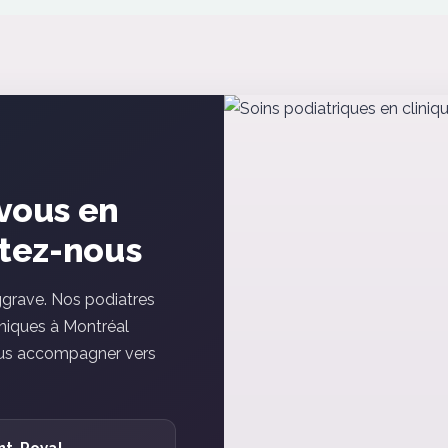
ance ou de contacter notre clinique pour obtenir plus d'infor
vous en
ctez-nous
ggrave. Nos podiatres
iniques à Montréal
vous accompagner vers