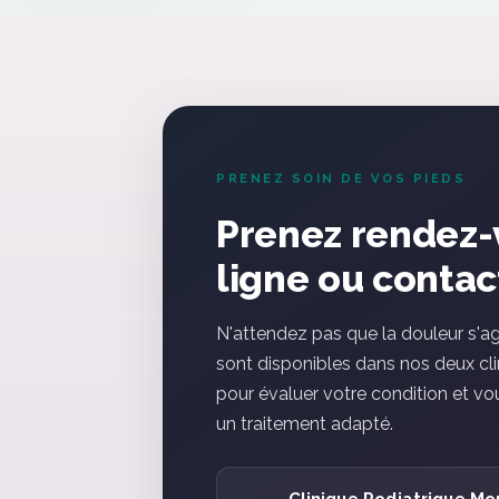
votre police d'assur
PRENEZ SOIN DE VOS PIEDS
Prenez rendez-
ligne ou conta
N'attendez pas que la douleur s'a
sont disponibles dans nos deux cl
pour évaluer votre condition et 
un traitement adapté.