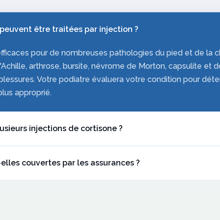
peuvent être traitées par injection ?
efficaces pour de nombreuses pathologies du pied et de la che
d'Achille, arthrose, bursite, névrome de Morton, capsulite et
lessures. Votre podiatre évaluera votre condition pour déterm
plus approprié.
usieurs injections de cortisone ?
d'injections de cortisone est généralement limité pour une 
-elles couvertes par les assurances ?
intégrité des tissus. En règle générale, on recommande un m
 dans une même zone. Si les injections de cortisone ne suffi
sées par un podiatre peuvent être couvertes par les assuranc
s proposer des alternatives comme la viscosuppléance.
odiatriques. Le coût des produits injectés (cortisone ou acid
ment selon votre régime. Nous vous recommandons de vérifi