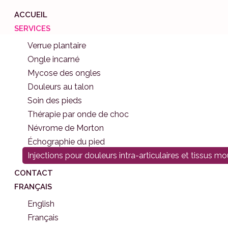
ACCUEIL
SERVICES
Verrue plantaire
Ongle incarné
NOS SERVICES
Mycose des ongles
jections pour doule
Douleurs au talon
Soin des pieds
ra-articulaires et ti
Thérapie par onde de choc
Névrome de Morton
mous
Échographie du pied
Injections pour douleurs intra-articulaires et tissus m
CONTACT
oulagement ciblé et durable des douleurs articulaires 
FRANÇAIS
tendineuses par nos podiatres à Montréal
English
Français