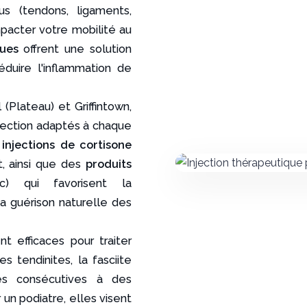
us (tendons, ligaments,
pacter votre mobilité au
ques
offrent une solution
éduire l'inflammation de
(Plateau) et Griffintown,
jection adaptés à chaque
s
injections de cortisone
t, ainsi que des
produits
sc) qui favorisent la
 la guérison naturelle des
nt efficaces pour traiter
es tendinites, la fasciite
ues consécutives à des
 un podiatre, elles visent