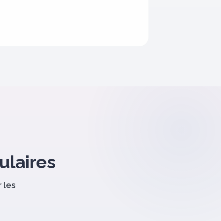
culaires
 les