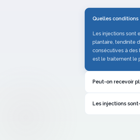
Quelles conditions 
Les injections sont 
plantaire, tendinite 
consécutives à des b
est le traitement le 
Peut-on recevoir pl
Oui, mais le nombre 
Les injections sont
afin de préserver l'
injections par année
Les injections réali
podiatre pourra vou
incluent les soins p
être couvert séparé